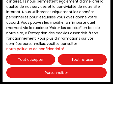
d'intérêt. Ils nous permettent également d'améliorer la
qualité de nos services et la convivialité de notre site
internet. Nous utiliserons uniquement les données
personnelles pour lesquelles vous avez donné votre
accord. Vous pouvez les modifier à n'importe quel
140 000
€
moment via la rubrique ″Gérer les cookies″ en bas de
notre site, à l'exception des cookies essentiels à son
fonctionnement. Pour plus d'informations sur vos
données personnelles, veuillez consulter
Local commercial
notre politique de confidentialité
.
1
pièce
26
m²
Bordeaux 33000
Tout accepter
Tout refuser
BORDEAUX - JARDIN PUBLIC Proche de la place Paul
Doumer, le Cabinet CORIM vous propose ce local
Personnaliser
commercial en rez-de-chaussée d'un immeuble
en pierre. Il est composé d'une pièce principale
avec un coin kitchenette, d'une salle d'eau et
toilettes. Le tout sur une surface de 26 m² et en
parfait état. A voir absolument !!