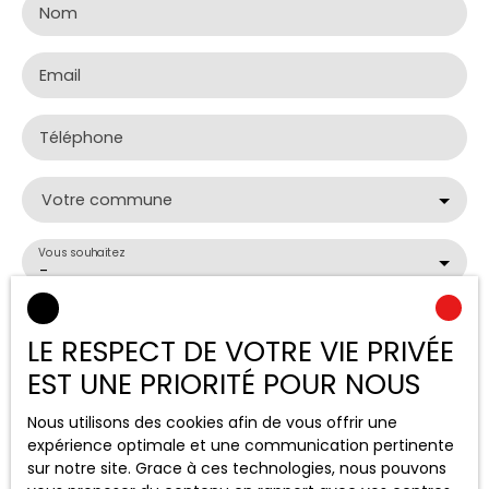
Nom
Email
Téléphone
Votre commune
Vous souhaitez
-
Votre message
LE RESPECT DE VOTRE VIE PRIVÉE
EST UNE PRIORITÉ POUR NOUS
J'accepte le traitement de mes données
personnelles conformément au RGPD. Si vous ne
Nous utilisons des cookies afin de vous offrir une
souhaitez pas faire l'objet de prospection
expérience optimale et une communication pertinente
commerciale par voie téléphonique, vous pouvez
sur notre site. Grace à ces technologies, nous pouvons
vous inscrire gratuitement sur la liste d'opposition