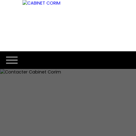
ACCUEIL
ACHETER
LOUER
ESTIMATION
VENDR
Être rappelé