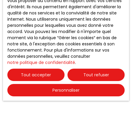
vous proposer du contenu en rapport avec vos centres
au démarchage téléphonique, prévu par l'article
d'intérêt. Ils nous permettent également d'améliorer la
L223-1 du code de la consommation, sur le site
qualité de nos services et la convivialité de notre site
Internet www.bloctel.gouv.fr ou par courrier
internet. Nous utiliserons uniquement les données
adressé à :
personnelles pour lesquelles vous avez donné votre
accord. Vous pouvez les modifier à n'importe quel
Société Worldline, Service Bloctel, CS 61311, 41013
moment via la rubrique ″Gérer les cookies″ en bas de
BLOIS CEDEX.
notre site, à l'exception des cookies essentiels à son
fonctionnement. Pour plus d'informations sur vos
Pour en savoir plus sur le traitement de vos
données personnelles, veuillez consulter
données personnelles, veuillez consulter notre
notre politique de confidentialité
.
politique de confidentialité
.
Tout accepter
Tout refuser
Envoyer
Personnaliser
Rencon
trons-nous !