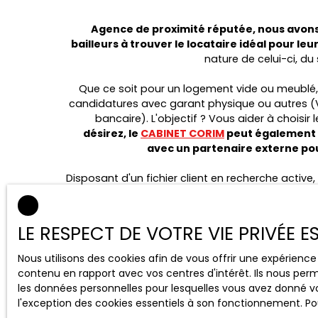
Agence de proximité réputée, nous avon
bailleurs à trouver le locataire idéal pour leu
nature de celui-ci, du s
Que ce soit pour un logement vide ou meublé,
candidatures avec garant physique ou autres (
bancaire). L'objectif ? Vous aider à choisir 
désirez, le
CABINET CORIM
peut également 
avec un partenaire externe pou
Disposant d'un fichier client en recherche activ
à trouver un locataire dans les plus brefs délais
LE RESPECT DE VOTRE VIE PRIVÉE 
Ne laissez donc rien au hasard et confiez v
Bordeaux
à une équipe de professionn
Nous utilisons des cookies afin de vous offrir une expérien
l'ensemble du processus et vous fourni
contenu en rapport avec vos centres d'intérêt. Ils nous perm
les données personnelles pour lesquelles vous avez donné vo
l'exception des cookies essentiels à son fonctionnement. Pou