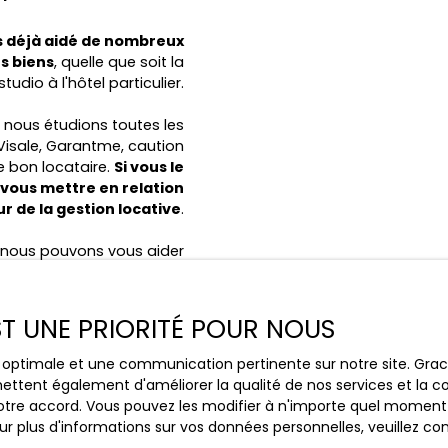
s déjà aidé de nombreux
rs biens
, quelle que soit la
tudio à l'hôtel particulier.
 nous étudions toutes les
Visale, Garantme, caution
le bon locataire.
Si vous le
vous mettre en relation
r de la gestion locative
.
e, nous pouvons vous aider
 sans même devoir faire de
communication.
EST UNE PRIORITÉ POUR NOUS
otre
mise en location
sur
els
vous assistant durant
ce optimale et une communication pertinente sur notre site. Gr
ssant des conseils précis.
ettent également d'améliorer la qualité de nos services et la con
tre accord. Vous pouvez les modifier à n'importe quel moment via
r plus d'informations sur vos données personnelles, veuillez co