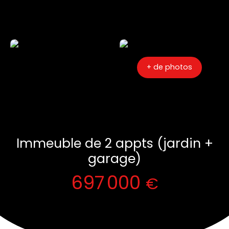
+ de photos
Immeuble de 2 appts (jardin +
garage)
697 000
€