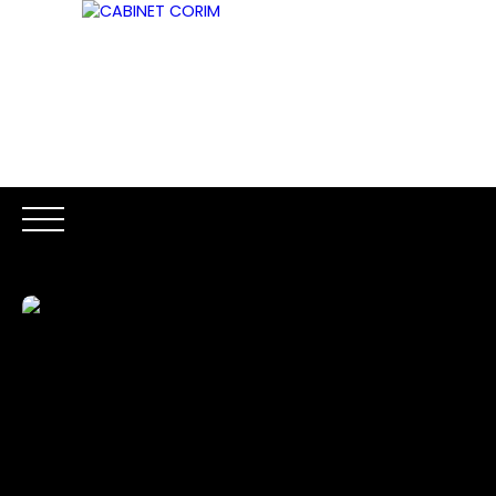
ACCUEIL
ACHETER
LOUER
ESTIMATION
VENDR
Être rappelé