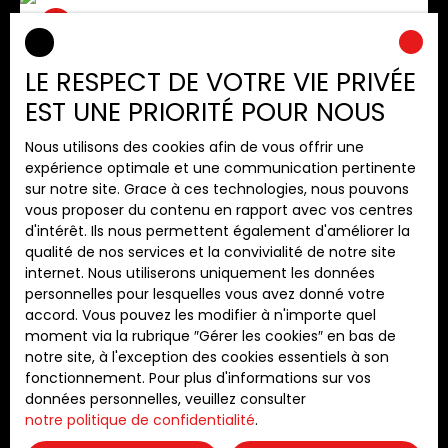
placard, un wc indépendant, un séjour avec une
cuisine ouverte équipée ouvrant sur un beau
balcon, 2 chambres avec placards et une salle de
bains. Cette disposition permet d'allier confort,
LE RESPECT DE VOTRE VIE PRIVÉE
luminosité et fonctionnalité. Une place de parking
EST UNE PRIORITÉ POUR NOUS
couverte complète le tout. Bien soumis au régime
de la copropriété. A découvrir sans tarder !
Nous utilisons des cookies afin de vous offrir une
expérience optimale et une communication pertinente
sur notre site. Grace à ces technologies, nous pouvons
380 000
€
vous proposer du contenu en rapport avec vos centres
d'intérêt. Ils nous permettent également d'améliorer la
qualité de nos services et la convivialité de notre site
Appartement T3 bis
internet. Nous utiliserons uniquement les données
personnelles pour lesquelles vous avez donné votre
3
pièces
103.84
m²
Bordeaux 33200
accord. Vous pouvez les modifier à n'importe quel
moment via la rubrique ″Gérer les cookies″ en bas de
CAUDERAN CENTRE Le Cabinet CORIM vous
notre site, à l'exception des cookies essentiels à son
présente cet appartement T3 bis, situé au cœur
fonctionnement. Pour plus d'informations sur vos
de Caudéran, dans la résidence Darchand des
données personnelles, veuillez consulter
années 80, Le Sully, dans un environnement calme
notre politique de confidentialité
.
et verdoyant et proche de tous services et
transports. Situé au 1er étage de la résidence, il se