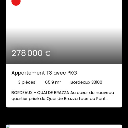
Les communs sont vastes avec le charme de
l’ancien.
278 000
€
Appartement T3 avec PKG
3
pièces
65.9
m²
Bordeaux 33100
BORDEAUX - QUAI DE BRAZZA Au cœur du nouveau
quartier prisé du Quai de Brazza face au Pont
Chaban Delmas, découvrez ce bel appartement 3
pièces traversant de 66 m², situé au 3ème étage
avec ascenseur d'une résidence moderne et
sécurisée. Il se compose d'une entrée avec