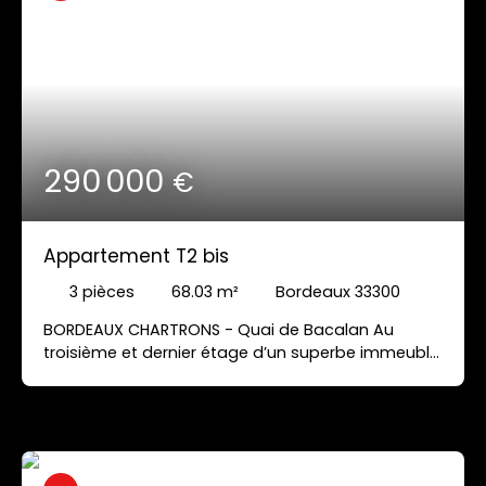
290 000
€
Appartement T2 bis
3
pièces
68.03
m²
Bordeaux 33300
BORDEAUX CHARTRONS - Quai de Bacalan Au
troisième et dernier étage d’un superbe immeuble
pierre, appartement de 68,03 m² composé d’une
grande entrée/couloir, salon séjour donnant sur
les quais avec vue dégagée, cuisine ouverte
équipée, 1 chambre sur quais, un espace
bureau/chambre, salle de bains et wc séparés.