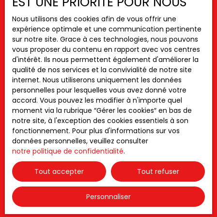
EST UNE PRIORITÉ POUR NOUS
Dans ce cadre, une bonne évaluation doit
Nous utilisons des cookies afin de vous offrir une
évidemment se concentrer sur les particularités de
expérience optimale et une communication pertinente
votre propriété
: existence d'un balcon, état des
sur notre site. Grace à ces technologies, nous pouvons
parties communes, nombre de chambres, etc.
vous proposer du contenu en rapport avec vos centres
Toutefois, elle doit aussi intégrer une analyse des
d'intérêt. Ils nous permettent également d'améliorer la
dernières ventes et des atouts du secteur.
qualité de nos services et la convivialité de notre site
internet. Nous utiliserons uniquement les données
Par exemple, nous valorisons notamment :
personnelles pour lesquelles vous avez donné votre
Les espaces verts : Jardin Botanique, Parc aux
accord. Vous pouvez les modifier à n'importe quel
Angéliques, etc.
moment via la rubrique ″Gérer les cookies″ en bas de
Les transports : arrêts de bus, station de tram de la
notre site, à l'exception des cookies essentiels à son
ligne A
fonctionnement. Pour plus d'informations sur vos
Les commerces : Auchan, Aldi, Proxi, etc.
données personnelles, veuillez consulter
notre politique de confidentialité
.
Afin de vous assurer un prix idéal pour vendre, notre
CABINET CORIM
vous offre votre estimation
Tout accepter
Tout refuser
immobilière à La Bastide
. Réalisée à votre domicile
sous 48H, elle donne lieu à l'élaboration d'un dossier
complet et détaillé. Vous pouvez ainsi décortiquer la
Personnaliser
valeur annoncée.