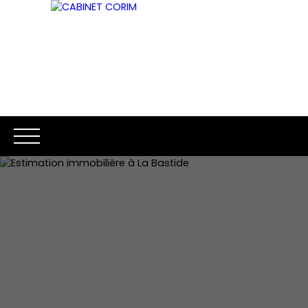
ACCUEIL
ACHETER
LOUER
ESTIMATION
VENDR
Être rappelé